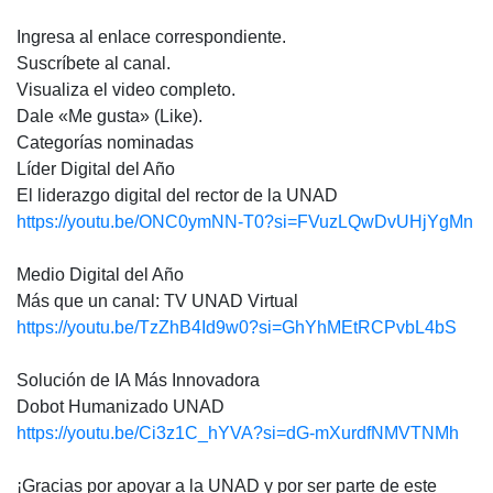
Ingresa al enlace correspondiente.
Suscríbete al canal.
Visualiza el video completo.
Dale «Me gusta» (Like).
Categorías nominadas
Líder Digital del Año
El liderazgo digital del rector de la UNAD
https://youtu.be/ONC0ymNN-T0?si=FVuzLQwDvUHjYgMn
Medio Digital del Año
Más que un canal: TV UNAD Virtual
https://youtu.be/TzZhB4Id9w0?si=GhYhMEtRCPvbL4bS
Solución de IA Más Innovadora
Dobot Humanizado UNAD
https://youtu.be/Ci3z1C_hYVA?si=dG-mXurdfNMVTNMh
¡Gracias por apoyar a la UNAD y por ser parte de este