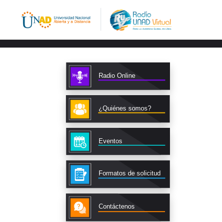
Radio Online
¿Quiénes somos?
Eventos
Formatos de solicitud
Contáctenos