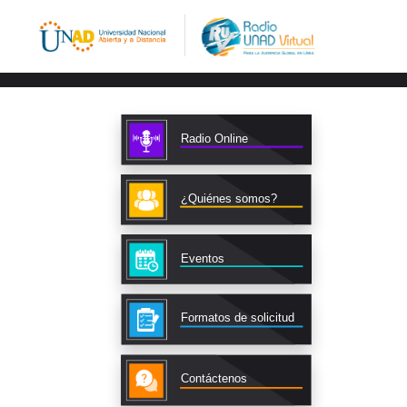
Radio Online
¿Quiénes somos?
Eventos
Formatos de solicitud
Contáctenos